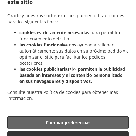
este sitio
Oracle y nuestros socios externos pueden utilizar cookies
MÉTODOS DE PAGO ACEPTADOS
para los siguientes fines:
cookies estrictamente necesarias
para permitir el
funcionamiento del sitio
las cookies funcionales
nos ayudan a rellenar
automáticamente sus datos en su próximo pedido y a
optimizar el sitio para facilitar los pedidos
posteriores
.
.
Comida pollos al ast a domicilio Granollers
Comida pollos al ast a domicilio GREG
las cookies publicitarias/b> permiten la publicidad
.
Comida pollos al ast a domicilio Canovelles Bellulla
Comida pollos al ast a domicilio
basada en intereses y el contenido personalizado
.
.
Canovelles
Comida pollos al ast a domicilio Barcelona
Comida pollos al ast a
en sus navegadores y dispositivos.
.
.
domicilio Las Oliveras
Comida pollos al ast a domicilio Can Franqueses
Comida
Consulte nuestra
Política de cookies
para obtener más
.
.
pollos al ast a domicilio Can Castells
Comida pollos al ast a domicilio Bellavista
información.
.
Comida pollos al ast a domicilio La Roca del Vallès
Comida pollos al ast a domicilio
.
La Torreta
Ordena comida para llevar
Cambiar preferencias
Respaldado por: